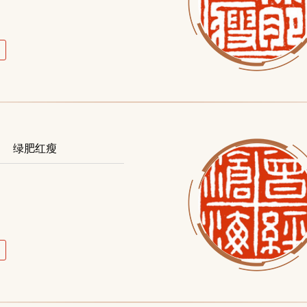
】
绿肥红瘦
】