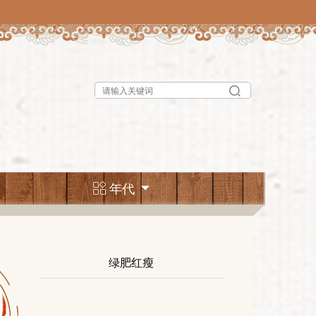
年代
绿肥红瘦