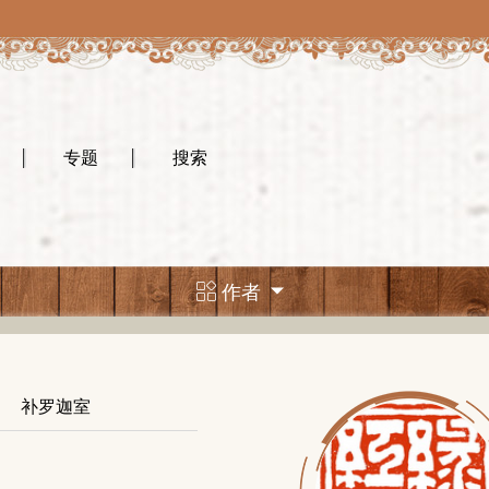
专题
搜索
作者
补罗迦室