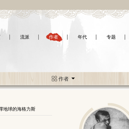
页
流派
作者
年代
专题
作者
撑地球的海格力斯